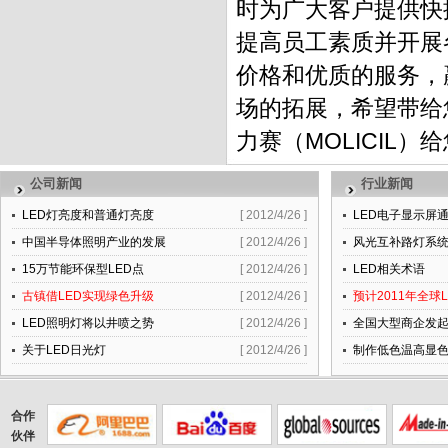
时为广大客户提供快
提高员工素质并开展
价格和优质的服务，
场的拓展，希望带给
力赛（MOLICIL
公司新闻
行业新闻
LED灯亮度和普通灯亮度
[ 2012/4/26 ]
LED电子显示屏
中国半导体照明产业的发展
[ 2012/4/26 ]
风光互补路灯系
15万节能环保型LED点
[ 2012/4/26 ]
LED相关术语
古镇借LED实现绿色升级
[ 2012/4/26 ]
预计2011年全球L
LED照明灯将以井喷之势
[ 2012/4/26 ]
全国大型商企发起
关于LED日光灯
[ 2012/4/26 ]
制作低色温高显
合作
伙伴