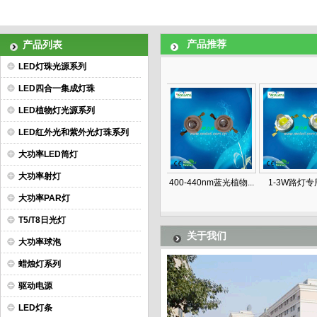
产品推荐
产品列表
LED灯珠光源系列
LED四合一集成灯珠
LED植物灯光源系列
LED红外光和紫外光灯珠系列
大功率LED筒灯
大功率射灯
W COB面光源
5W COB面光源
400-440nm蓝光植物...
1-3W路灯专用
大功率PAR灯
T5/T8日光灯
关于我们
大功率球泡
蜡烛灯系列
驱动电源
LED灯条