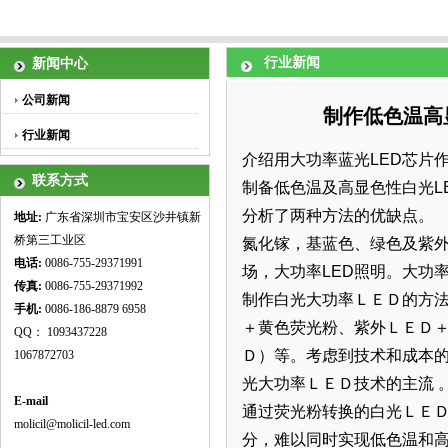
行业新闻
新闻中心
公司新闻
制作低色温高
行业新闻
介绍用大功率蓝光LED芯片
联系方式
制备低色温及高显色性白光L
分析了两种方法的优缺点。
地址:
广东省深圳市宝安区沙井镇新
桥第三工业区
氮化镓，基蓝色、绿色及紫外
电话:
0086-755-29371991
场，大功率LED照明。大功
传真:
0086-755-
29371992
制作白光大功率ＬＥＤ的方
手机:
0086-186-8879 6958
＋黄色荧光粉、紫外ＬＥＤ
QQ： 1093437228
Ｄ）等。考虑到技术和成本
1067872703
光大功率ＬＥＤ技术的主流 
E-mail
通过荧光粉转换的白光ＬＥ
molicil@molicil-led.com
分，难以同时实现低色温和