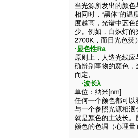
当光源所发出的颜色
相同时，“黑体”的温
度越高，光谱中蓝色
少。例如，白炽灯的
2700K
，而日光色荧
·显色性
R
a
原则上，人造光线应
确辨别事物的颜色，
而定。
·波长λ
单位：纳米
[
nm
]
任何一个颜色都可以
与一个参照光源相溷
就是颜色的主波长。
颜色的色调（心理量