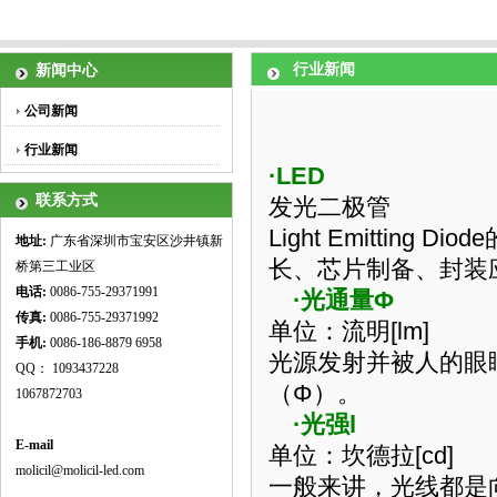
行业新闻
新闻中心
公司新闻
行业新闻
·
LED
联系方式
发光二极管
L
ight Emitting Diode
地址:
广东省深圳市宝安区沙井镇新
长、芯片制备、封装
桥第三工业区
电话:
0086-755-29371991
·光通量Φ
传真:
0086-755-
29371992
单位：流明
[lm]
手机:
0086-186-8879 6958
光源发射并被人的眼
QQ： 1093437228
（Φ）。
1067872703
·光强
l
E-mail
单位：坎德拉
[cd]
molicil@molicil-led.com
一般来讲，光线都是