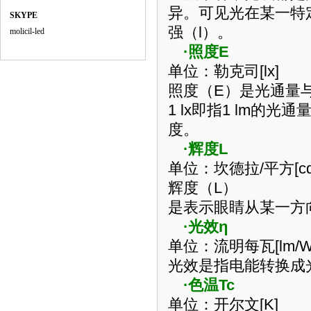
异。可见光在某一特
SKYPE
强（
l
）。
molicil-led
·照度
E
单位：勒克司
[lx]
照度（
E
）是光通量
1 lx
即指
1 lm
的光通
度。
·辉度
L
单位：坎德拉
/
平方
[c
辉度（
L
）
是表示眼睛从某一方
·光效
η
单位：流明每瓦
[lm/W
光效是指电能转换成
·色温
T
c
单位：开尔文
[K]