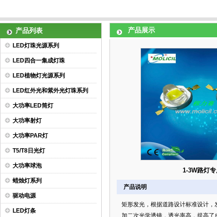
产品展示
产品列表
LED灯珠光源系列
LED四合一集成灯珠
LED植物灯光源系列
LED红外光和紫外光灯珠系列
大功率LED筒灯
大功率射灯
大功率PAR灯
T5/T8日光灯
大功率球泡
1-3W路灯专
蜡烛灯系列
产品说明
驱动电源
矩形发光，根据道路设计标准设计，发光
LED灯条
加二次光学透镜，透光率高，提高了