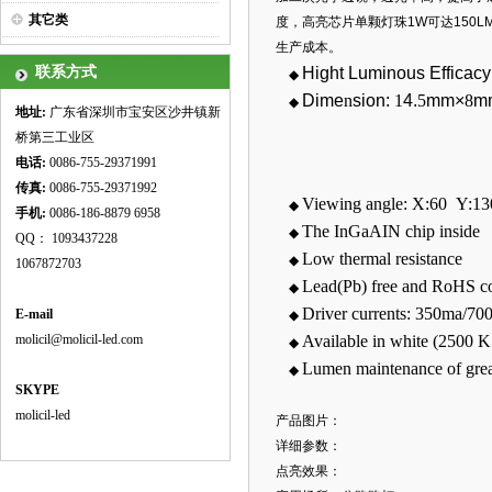
其它类
度，高亮芯片单颗灯珠1W可达150
生产成本。
联系方式
Hight Luminous Efficac
◆
Dime
n
sion:
1
4.
5
mm×
8
m
◆
地址:
广东省深圳市宝安区沙井镇新
桥第三工业区
电话:
0086-755-29371991
传真:
0086-755-
29371992
Viewing angle:
X:60 Y:1
◆
手机:
0086-186-8879 6958
The InGaAIN chip inside
◆
QQ： 1093437228
Low thermal resistance
◆
1067872703
Lead(Pb) free and RoHS c
◆
Driver currents: 350ma/70
E-mail
◆
Available in white (2500 
molicil@molicil-led.com
◆
Lumen maintenance of grea
◆
SKYPE
molicil-led
产品图片：
详细参数：
点亮效果：