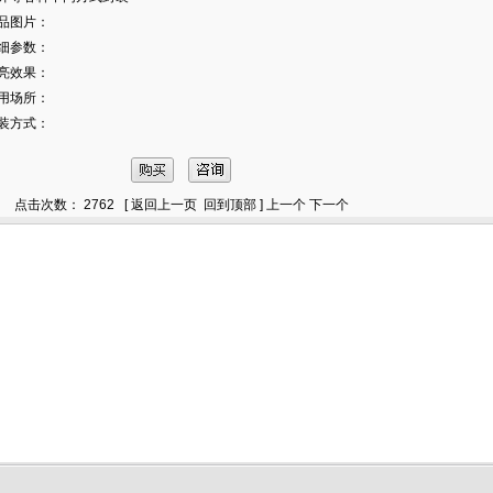
品图片：
细参数：
亮效果：
用场所：
装方式：
点击次数： 2762 [
返回上一页
回到顶部
]
上一个
下一个