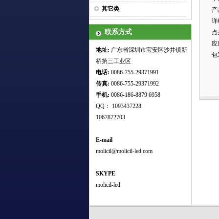
其它类
产
详
联系方式
点
应
地址:
广东省深圳市宝安区沙井镇新
包
桥第三工业区
电话:
0086-755-29371991
传真:
0086-755-
29371992
手机:
0086-186-8879 6958
QQ： 1093437228
1067872703
E-mail
molicil@molicil-led.com
SKYPE
molicil-led