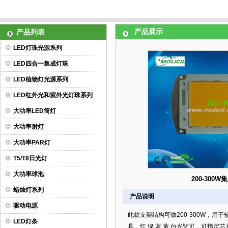
产品展示
产品列表
LED灯珠光源系列
LED四合一集成灯珠
LED植物灯光源系列
LED红外光和紫外光灯珠系列
大功率LED筒灯
大功率射灯
大功率PAR灯
T5/T8日光灯
大功率球泡
200-300
蜡烛灯系列
产品说明
驱动电源
此款支架结构可做200-300W，用
LED灯条
具，红 绿 蓝 黄 白光皆可，可指定芯