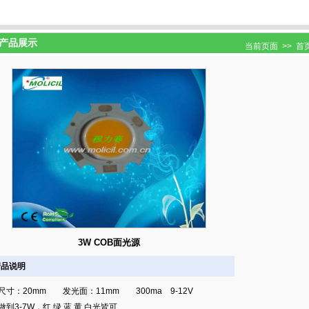
产品展示
当前页面 >>
首
3W COB面光源
产品说明
尺寸：20mm 发光面：11mm 300ma 9-12V
做到3-7W，红 绿 蓝 黄 白光皆可