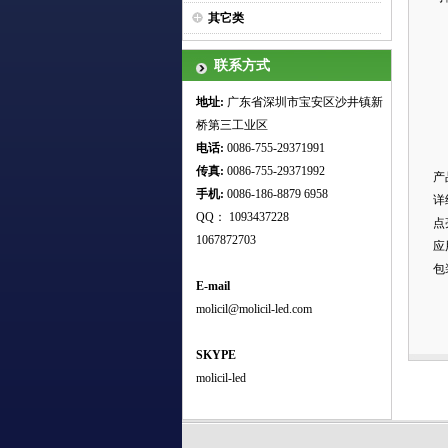
其它类
联系方式
地址:
广东省深圳市宝安区沙井镇新
桥第三工业区
电话:
0086-755-29371991
传真:
0086-755-
29371992
产
手机:
0086-186-8879 6958
详
QQ： 1093437228
点
1067872703
应
包
E-mail
molicil@molicil-led.com
SKYPE
molicil-led